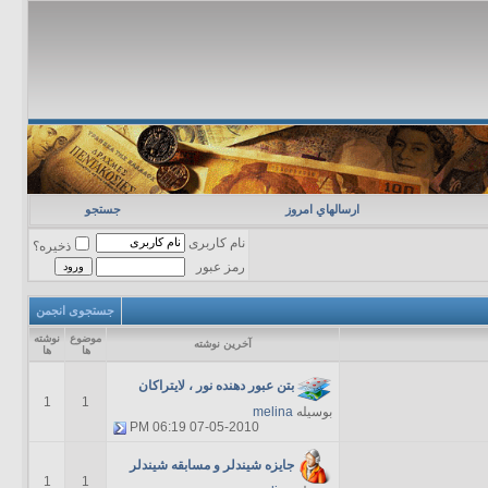
ارسالهاي امروز
جستجو
نام کاربری
ذخیره؟
رمز عبور
جستجوی انجمن
موضوع
نوشته
آخرين نوشته
ها
ها
بتن عبور دهنده نور ، لایتراکان
1
1
بوسیله
melina
06:19 PM
07-05-2010
جایزه شیندلر و مسابقه شیندلر
1
1