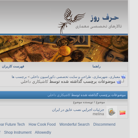
راهنما
فهرست کاربران
معماری، شهرسازی، طراحی و سایت تخصصی دکوراسیون داخلی
>
برچسب ها
موضوعات برچسب گذاشته شده توسط
کاشيکاري داخلي
موضوعات برچسب گذاشته شده توسط
کاشيکاري داخلي
موضوع / نویسنده موضوع
جزئيات اجرايي نصب عايق در ايران
melina
ar Future Tech
How Cook Food
Wonderful Search
Discommend
f
Shop Instrument
Allowedly