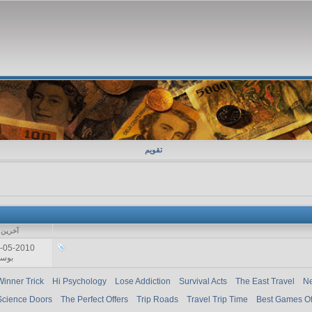
تقویم
آخرين 
-05-2010
بوسی
Winner Trick
Hi Psychology
Lose Addiction
Survival Acts
The East Travel
Ne
Science Doors
The Perfect Offers
Trip Roads
Travel Trip Time
Best Games O