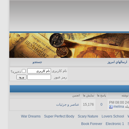
ارسالهاي امروز
جستجو
نام کاربری
ذخیره؟
رمز عبور
نوشته
پاسخ ها
نمایش ها
انجمن
08:00 PM
24
0
15,176
عناصر و جزئیات
له
melina
War Dreams
Super Perfect Body
Scary Nature
Lovers School
Book Forever
Electronic 1