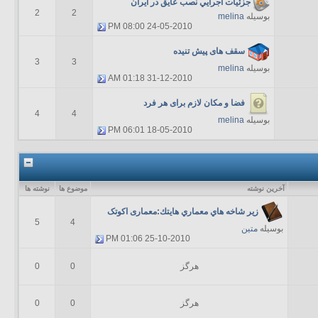
جزئيات اجرايي نصب عايق در ايران
2
2
بوسیله
melina
08:00 PM
24-05-2010
سقف های پیش تنیده
3
3
بوسیله
melina
01:18 AM
31-12-2010
فضا و مكان لازم براى هر فرد
4
4
بوسیله
melina
06:01 PM
18-05-2010
آخرين نوشته
موضوع ها
نوشته ها
زير شاخه هاي معماري هايتك:معماری اکوتک
5
4
بوسیله
متین
01:06 PM
25-10-2010
هرگز
0
0
هرگز
0
0