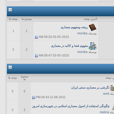
آخرين نوشته
موضوع ها
نوشته ها
ریشه ومفهوم معماری
1
1
بوسیله
monika
09:20 AM
03-05-2010
مفهوم فضا و کالبد در معماری
2
2
بوسیله
monika
09:47 AM
03-05-2010
موضوع
ن نوشته
نوشته ها
ها
نگرشی بر معماری سنتی ايران
5
5
یله
anet
04:43 PM
11-06-2011
چگونگی استفاده از اصول معماری اسلامی در شهرسازی امروز
2
2
یله
melina