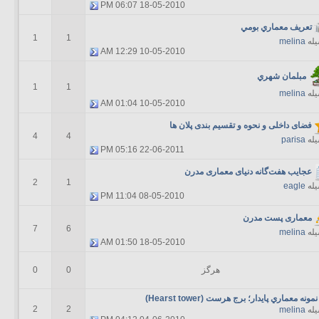
06:07 PM
18-05-2010
تعریف معماري بومي
1
1
یله
melina
12:29 AM
10-05-2010
مبلمان شهري
1
1
یله
melina
01:04 AM
10-05-2010
فضای داخلی و نحوه و تقسیم بندی پلان ها
4
4
یله
parisa
05:16 PM
22-06-2011
عجایب هفت‌گانه دنیای معماری مدرن
2
1
یله
eagle
11:04 PM
08-05-2010
معماری پست مدرن
7
6
یله
melina
01:50 AM
18-05-2010
هرگز
0
0
نمونه معماري پايدار؛ برج هرست (Hearst tower)
2
2
یله
melina