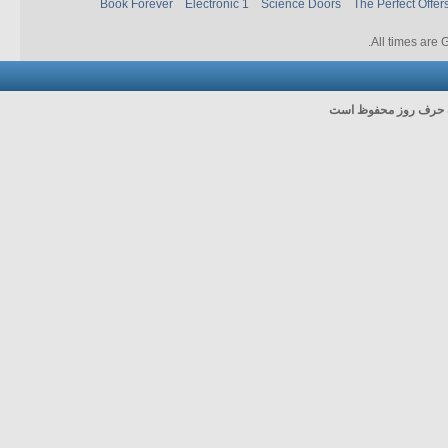
Book Forever
Electronic 1
Science Doors
The Perfect Offer
.
All times are