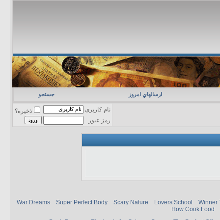
ارسالهاي امروز
جستجو
نام کاربری
ذخیره؟
رمز عبور
War Dreams
Super Perfect Body
Scary Nature
Lovers School
Winner 
How Cook Food