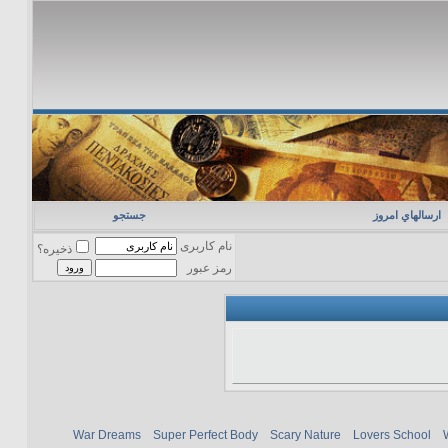
ارسالهاي امروز
جستجو
نام کاربری
ذخیره؟
رمز عبور
War Dreams
Super Perfect Body
Scary Nature
Lovers School