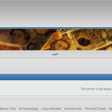
تقویم
The server is too busy 
Winner Trick
Hi Psychology
Lose Addiction
Survival Acts
The East Travel
Ne